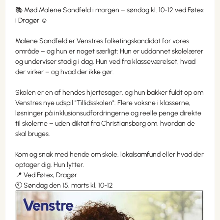
📚 Mød Malene Sandfeld i morgen – søndag kl. 10-12 ved Føtex
i Dragør ☺️
Malene Sandfeld er Venstres folketingskandidat for vores
område – og hun er noget særligt: Hun er uddannet skolelærer
og underviser stadig i dag. Hun ved fra klasseværelset, hvad
der virker – og hvad der ikke gør.
Skolen er en af hendes hjertesager, og hun bakker fuldt op om
Venstres nye udspil "Tillidsskolen": Flere voksne i klasserne,
løsninger på inklusionsudfordringerne og reelle penge direkte
til skolerne – uden diktat fra Christiansborg om, hvordan de
skal bruges.
Kom og snak med hende om skole, lokalsamfund eller hvad der
optager dig. Hun lytter.
📍 Ved Føtex, Dragør
🕙 Søndag den 15. marts kl. 10-12