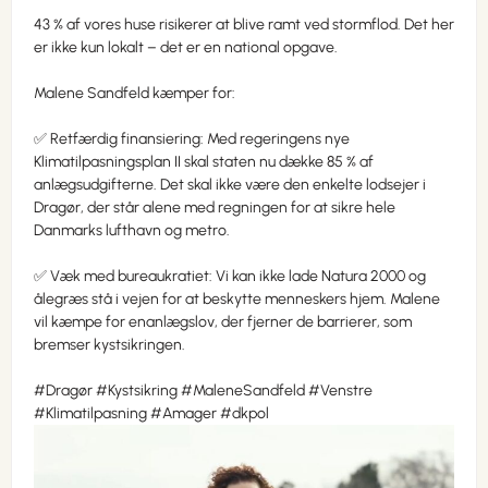
43 % af vores huse risikerer at blive ramt ved stormflod. Det her
er ikke kun lokalt – det er en national opgave.
Malene Sandfeld kæmper for:
✅ Retfærdig finansiering: Med regeringens nye
Klimatilpasningsplan II skal staten nu dække 85 % af
anlægsudgifterne. Det skal ikke være den enkelte lodsejer i
Dragør, der står alene med regningen for at sikre hele
Danmarks lufthavn og metro.
✅ Væk med bureaukratiet: Vi kan ikke lade Natura 2000 og
ålegræs stå i vejen for at beskytte menneskers hjem. Malene
vil kæmpe for enanlægslov, der fjerner de barrierer, som
bremser kystsikringen.
#Dragør #Kystsikring #MaleneSandfeld #Venstre
#Klimatilpasning #Amager #dkpol